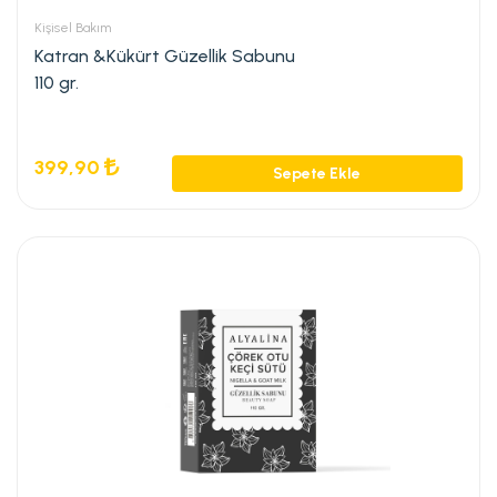
Kişisel Bakım
Katran &Kükürt Güzellik Sabunu
110 gr.
399,90
Sepete Ekle