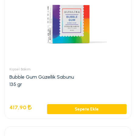
Kişisel Bakım
Bubble Gum Güzellik Sabunu
135 gr
417,90
Sepete Ekle