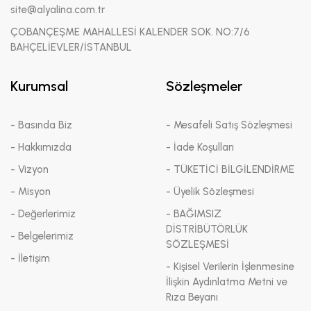
site@alyalina.com.tr
ÇOBANÇEŞME MAHALLESİ KALENDER SOK. NO:7/6
BAHÇELİEVLER/İSTANBUL
Kurumsal
Sözleşmeler
- Basında Biz
- Mesafeli Satış Sözleşmesi
- Hakkımızda
- İade Koşulları
- Vizyon
- TÜKETİCİ BİLGİLENDİRME
- Misyon
- Üyelik Sözleşmesi
- Değerlerimiz
- BAĞIMSIZ
DİSTRİBÜTÖRLÜK
- Belgelerimiz
SÖZLEŞMESİ
- İletişim
- Kişisel Verilerin İşlenmesine
İlişkin Aydınlatma Metni ve
Rıza Beyanı