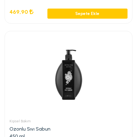
469,90
Sepete Ekle
Kişisel Bakım
Ozonlu Sıvı Sabun
450 ml