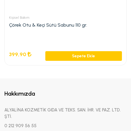
Kişisel Bakım
Çörek Otu & Keçi Sütü Sabunu 110 gr.
399,90
Sepete Ekle
Hakkımızda
ALYALİNA KOZMETİK GIDA VE TEKS. SAN. İHR. VE PAZ. LTD.
ŞTİ.
0 212 909 56 55