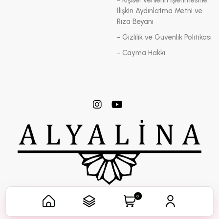
- Kişisel Verilerin İşlenmesine
İlişkin Aydınlatma Metni ve
Rıza Beyanı
- Gizlilik ve Güvenlik Politikası
- Cayma Hakkı
0
Her Hakkı ALYALİNA KOZMETİK'e Aittir.