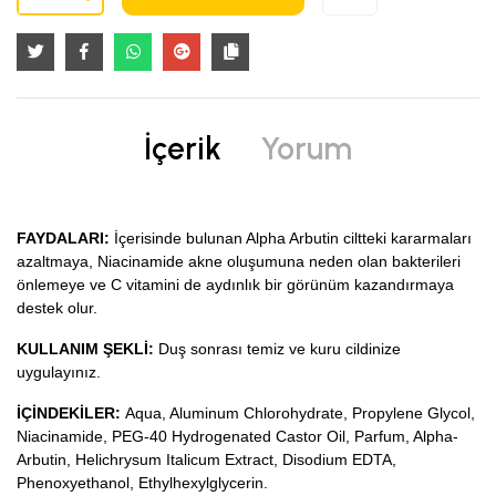
İçerik
Yorum
FAYDALARI:
İçerisinde bulunan Alpha Arbutin ciltteki kararmaları
azaltmaya, Niacinamide akne oluşumuna neden olan bakterileri
önlemeye ve C vitamini de aydınlık bir görünüm kazandırmaya
destek olur.
KULLANIM ŞEKLİ:
Duş sonrası temiz ve kuru cildinize
uygulayınız.
İÇİNDEKİLER:
Aqua, Aluminum Chlorohydrate, Propylene Glycol,
Niacinamide, PEG-40 Hydrogenated Castor Oil, Parfum, Alpha-
Arbutin, Helichrysum Italicum Extract, Disodium EDTA,
Phenoxyethanol, Ethylhexylglycerin.