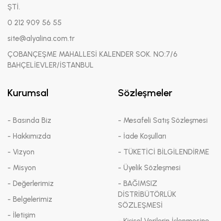
ŞTİ.
0 212 909 56 55
site@alyalina.com.tr
ÇOBANÇEŞME MAHALLESİ KALENDER SOK. NO:7/6
BAHÇELİEVLER/İSTANBUL
Kurumsal
Sözleşmeler
- Basında Biz
- Mesafeli Satış Sözleşmesi
- Hakkımızda
- İade Koşulları
- Vizyon
- TÜKETİCİ BİLGİLENDİRME
- Misyon
- Üyelik Sözleşmesi
- Değerlerimiz
- BAĞIMSIZ
DİSTRİBÜTÖRLÜK
- Belgelerimiz
SÖZLEŞMESİ
- İletişim