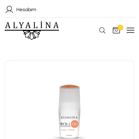
Hesabım
0