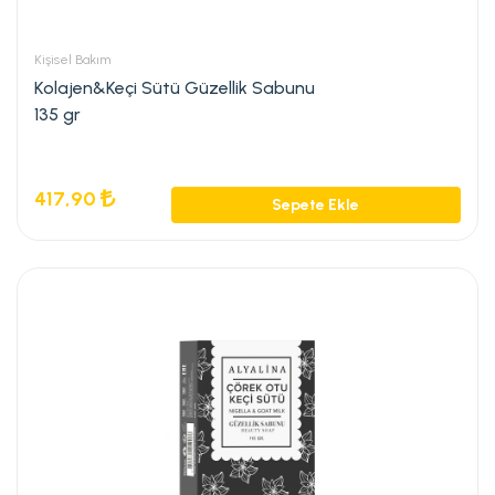
Kişisel Bakım
Kolajen&Keçi Sütü Güzellik Sabunu
135 gr
417,90
Sepete Ekle