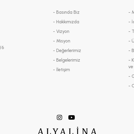
- Basında Biz
- 
- Hakkımızda
- İ
- Vizyon
- 
- Misyon
- 
/6
- Değerlerimiz
- 
- Belgelerimiz
- K
ve
- İletişim
- G
- 