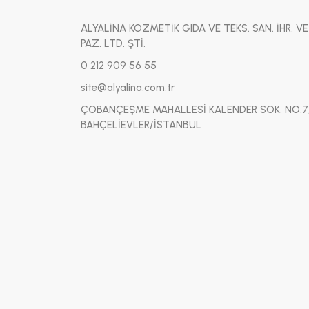
ALYALİNA KOZMETİK GIDA VE TEKS. SAN. İHR. VE
PAZ. LTD. ŞTİ.
0 212 909 56 55
site@alyalina.com.tr
ÇOBANÇEŞME MAHALLESİ KALENDER SOK. NO:7
BAHÇELİEVLER/İSTANBUL