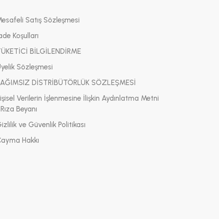
Mesafeli Satış Sözleşmesi
ade Koşulları
TÜKETİCİ BİLGİLENDİRME
Üyelik Sözleşmesi
BAĞIMSIZ DİSTRİBÜTÖRLÜK SÖZLEŞMESİ
işisel Verilerin İşlenmesine İlişkin Aydınlatma Metni
 Rıza Beyanı
izlilik ve Güvenlik Politikası
Cayma Hakkı