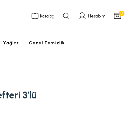
0
Katalog
Hesabım
l Yağlar
Genel Temizlik
efteri 3’lü