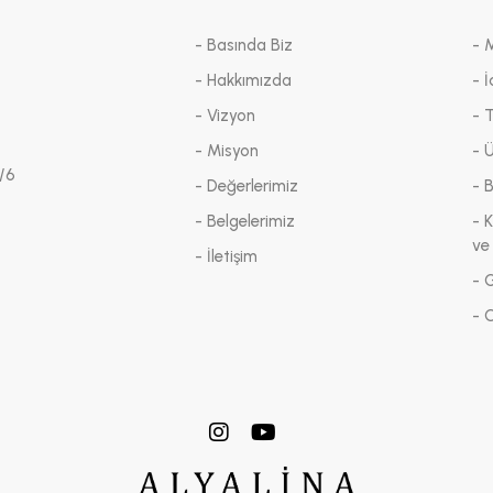
- Basında Biz
- 
- Hakkımızda
- İ
- Vizyon
- 
- Misyon
- 
/6
- Değerlerimiz
- 
- Belgelerimiz
- K
ve
- İletişim
- G
- 