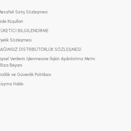
Mesafeli Satış Sözleşmesi
ade Koşulları
TÜKETİCİ BİLGİLENDİRME
Üyelik Sözleşmesi
BAĞIMSIZ DİSTRİBÜTÖRLÜK SÖZLEŞMESİ
işisel Verilerin İşlenmesine İlişkin Aydınlatma Metni
 Rıza Beyanı
izlilik ve Güvenlik Politikası
Cayma Hakkı