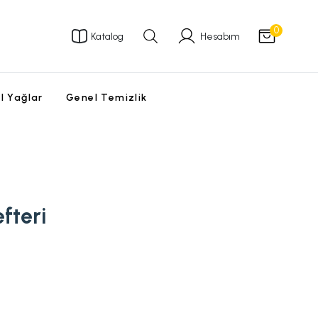
0
Katalog
Hesabım
l Yağlar
Genel Temizlik
efteri