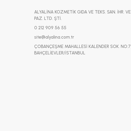
ALYALİNA KOZMETİK GIDA VE TEKS. SAN. İHR. VE
PAZ. LTD. ŞTİ.
0 212 909 56 55
site@alyalina.com.tr
ÇOBANÇEŞME MAHALLESİ KALENDER SOK. NO:7
BAHÇELİEVLER/İSTANBUL