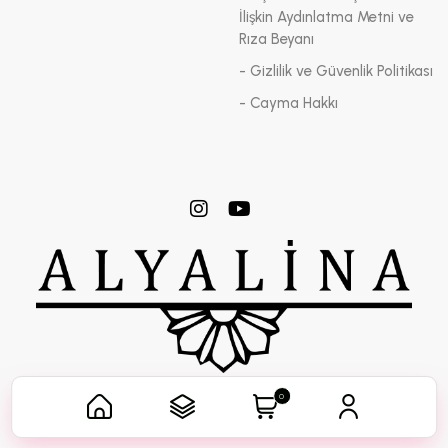
İlişkin Aydınlatma Metni ve
Rıza Beyanı
- Gizlilik ve Güvenlik Politikası
- Cayma Hakkı
0
Her Hakkı ALYALİNA KOZMETİK'e Aittir.