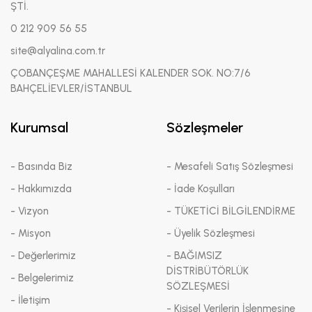
ŞTİ.
0 212 909 56 55
site@alyalina.com.tr
ÇOBANÇEŞME MAHALLESİ KALENDER SOK. NO:7/6
BAHÇELİEVLER/İSTANBUL
Kurumsal
Sözleşmeler
- Basında Biz
- Mesafeli Satış Sözleşmesi
- Hakkımızda
- İade Koşulları
- Vizyon
- TÜKETİCİ BİLGİLENDİRME
- Misyon
- Üyelik Sözleşmesi
- Değerlerimiz
- BAĞIMSIZ
DİSTRİBÜTÖRLÜK
- Belgelerimiz
SÖZLEŞMESİ
- İletişim
- Kişisel Verilerin İşlenmesine