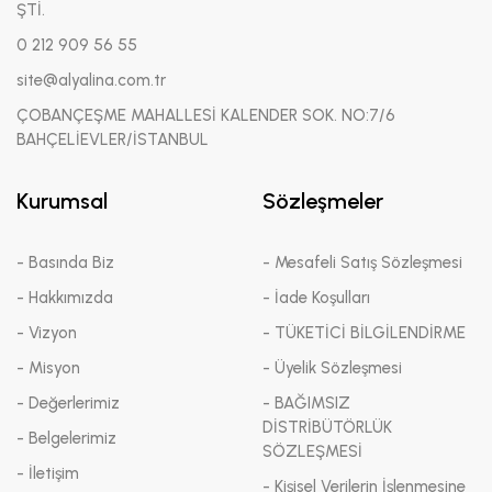
ŞTİ.
0 212 909 56 55
site@alyalina.com.tr
ÇOBANÇEŞME MAHALLESİ KALENDER SOK. NO:7/6
BAHÇELİEVLER/İSTANBUL
Kurumsal
Sözleşmeler
- Basında Biz
- Mesafeli Satış Sözleşmesi
- Hakkımızda
- İade Koşulları
- Vizyon
- TÜKETİCİ BİLGİLENDİRME
- Misyon
- Üyelik Sözleşmesi
- Değerlerimiz
- BAĞIMSIZ
DİSTRİBÜTÖRLÜK
- Belgelerimiz
SÖZLEŞMESİ
- İletişim
- Kişisel Verilerin İşlenmesine