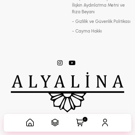
İlişkin Aydınlatma Metni ve
Rıza Beyanı
- Gizlilik ve Güvenlik Politikası
- Cayma Hakkı
0
Her Hakkı ALYALİNA KOZMETİK'e Aittir.