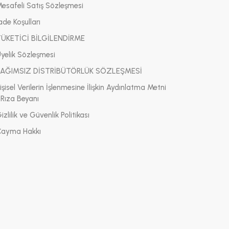
Mesafeli Satış Sözleşmesi
ade Koşulları
TÜKETİCİ BİLGİLENDİRME
Üyelik Sözleşmesi
BAĞIMSIZ DİSTRİBÜTÖRLÜK SÖZLEŞMESİ
işisel Verilerin İşlenmesine İlişkin Aydınlatma Metni
 Rıza Beyanı
izlilik ve Güvenlik Politikası
Cayma Hakkı