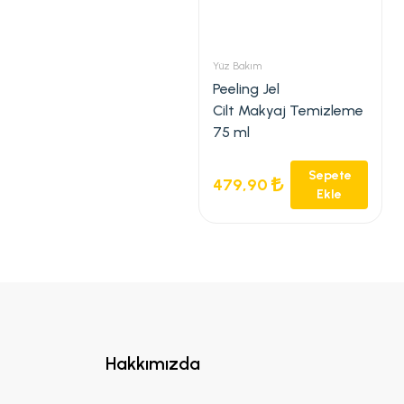
Yüz Bakım
Peeling Jel
Cilt Makyaj Temizleme
75 ml
Sepete
479,90
Ekle
Hakkımızda