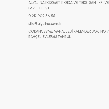
ALYALİNA KOZMETİK GIDA VE TEKS. SAN. İHR. VE
PAZ. LTD. ŞTİ.
0 212 909 56 55
site@alyalina.com.tr
ÇOBANÇEŞME MAHALLESİ KALENDER SOK. NO:7
BAHÇELİEVLER/İSTANBUL