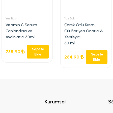
Yüz Bakım
Yüz Bakım
Vitamin C Serum
Çörek Otlu Krem
Canlandırıcı ve
Cilt Bariyeri Onarıcı &
Aydınlatıcı 30ml
Yenileyici
30 ml
Sepete
735,90
Ekle
Sepete
264,90
Ekle
Kurumsal
S