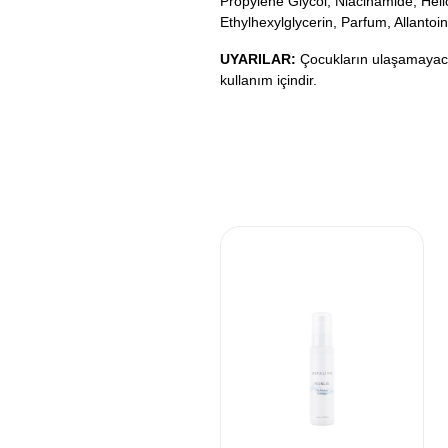
Propylene Glycol, Niacinamide, Helic
Ethylhexylglycerin, Parfum, Allantoi
UYARILAR:
Çocukların ulaşamayacağ
kullanım içindir.