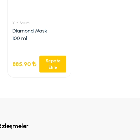
Yüz Bakım
Diamond Mask
100 ml
Sepete
885,90
Ekle
özleşmeler