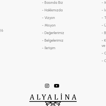
- Basında Biz
- 
- Hakkımızda
- İ
- Vizyon
- 
- Misyon
- 
/6
- Değerlerimiz
- 
- Belgelerimiz
- K
ve
- İletişim
- G
- 