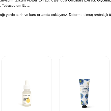
hrysum Italicum Flower Extract, Calendula Officinalis Extract, Glycerin,
n, Tetrasodium Edta
ı yerde serin ve kuru ortamda saklayınız. Deforme olmuş ambalajlı ürü