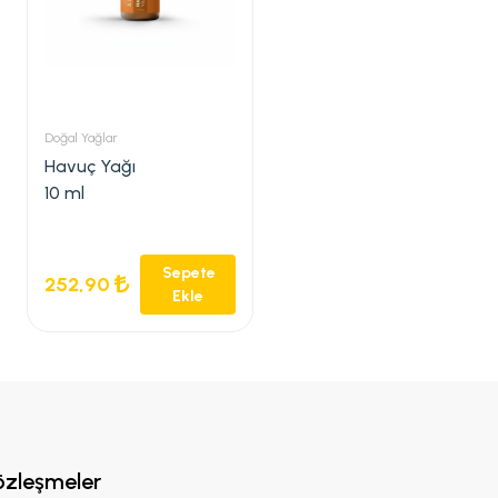
Doğal Yağlar
Havuç Yağı
10 ml
Sepete
252,90
Ekle
özleşmeler