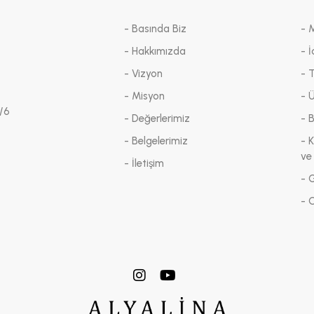
- Basında Biz
- 
- Hakkımızda
- İ
- Vizyon
- 
- Misyon
- 
/6
- Değerlerimiz
- 
- Belgelerimiz
- K
ve
- İletişim
- G
- 