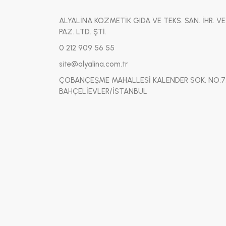
ALYALİNA KOZMETİK GIDA VE TEKS. SAN. İHR. VE
PAZ. LTD. ŞTİ.
0 212 909 56 55
site@alyalina.com.tr
ÇOBANÇEŞME MAHALLESİ KALENDER SOK. NO:7
BAHÇELİEVLER/İSTANBUL