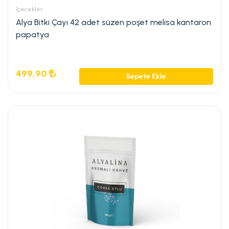
İçecekler
Alya Bitki Çayı 42 adet süzen poşet melisa kantaron
papatya
499,90
Sepete Ekle