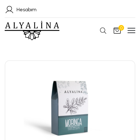
Hesabım
0