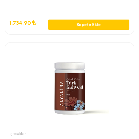
1.734,90
Sepete Ekle
İçecekler