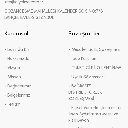
site@alyalina.com.tr
ÇOBANÇEŞME MAHALLESİ KALENDER SOK. NO:7/6
BAHÇELİEVLER/İSTANBUL
Kurumsal
Sözleşmeler
- Basında Biz
- Mesafeli Satış Sözleşmesi
- Hakkımızda
- İade Koşulları
- Vizyon
- TÜKETİCİ BİLGİLENDİRME
- Misyon
- Üyelik Sözleşmesi
- Değerlerimiz
- BAĞIMSIZ
DİSTRİBÜTÖRLÜK
- Belgelerimiz
SÖZLEŞMESİ
- İletişim
- Kişisel Verilerin İşlenmesine
İlişkin Aydınlatma Metni ve
Rıza Beyanı