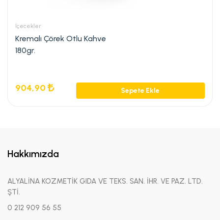
İçecekler
Kremalı Çörek Otlu Kahve
180gr.
904,90
Sepete Ekle
Hakkımızda
ALYALİNA KOZMETİK GIDA VE TEKS. SAN. İHR. VE PAZ. LTD.
ŞTİ.
0 212 909 56 55