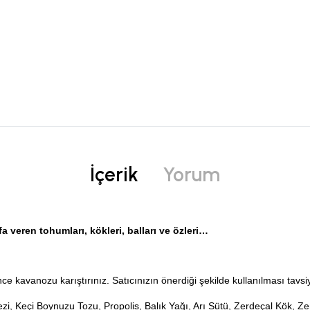
İçerik
Yorum
 veren tohumları, kökleri, balları ve özleri…
 kavanozu karıştırınız. Satıcınızın önerdiği şekilde kullanılması tavsi
i, Keçi Boynuzu Tozu, Propolis, Balık Yağı, Arı Sütü, Zerdeçal Kök,
Ze