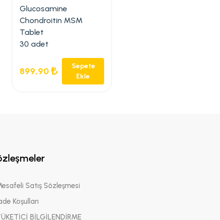
Glucosamine
Chondroitin MSM
Tablet
30 adet
Sepete
899,90
Ekle
özleşmeler
Mesafeli Satış Sözleşmesi
ade Koşulları
TÜKETİCİ BİLGİLENDİRME