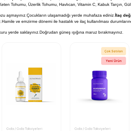
Keten Tohumu, Üzerlik Tohumu, Havlıcan, Vitamin C, Kabuk Tarçın, Gü
dozu aşmayınız.Çocukların ulaşamadığı yerde muhafaza ediniz.
İlaç
deği
z.Hamile ve emzirme dönemi ile hastalık ve ilaç kullanılması durumların
 kuru yerde saklayınız.Doğrudan güneş ışığına maruz bırakmayınız.
Çok Satılan
Yeni Ürün
Gıda / Gıda Takviyeleri
Gıda / Gıda Takviyeleri