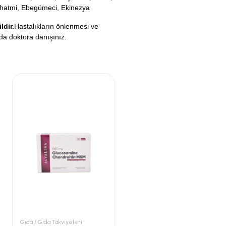
lhatmi, Ebegümeci, Ekinezya
ldir.
Hastalıkların önlenmesi ve
da doktora danışınız.
Gıda / Gıda Takviyeleri