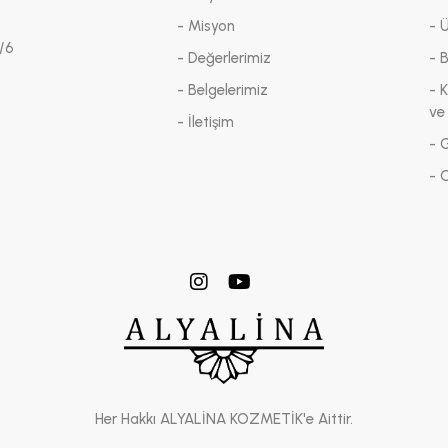
- Misyon
- 
/6
- Değerlerimiz
- 
- Belgelerimiz
- K
ve
- İletişim
- G
- 
Her Hakkı ALYALİNA KOZMETİK'e Aittir.