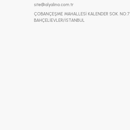
site@alyalina.com.tr
ÇOBANÇEŞME MAHALLESİ KALENDER SOK. NO:7
BAHÇELİEVLER/İSTANBUL