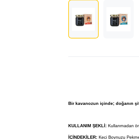
Bir kavanozun içinde; doğanın şifa
KULLANIM ŞEKLİ
:
Kullanmadan önce
İÇİNDEKİLER
:
Keçi Boynuzu Pekmez