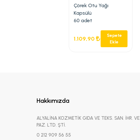
Çörek Otu Yağı
Kapsülü
60 adet
Sepete
1.109,90
Ekle
Hakkımızda
ALYALİNA KOZMETİK GIDA VE TEKS. SAN. İHR. VE
PAZ. LTD. ŞTİ.
0 212 909 56 55