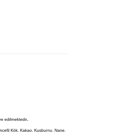
ye edilmektedir
.
ncefil Kök, Kakao, Kuşburnu, Nane,