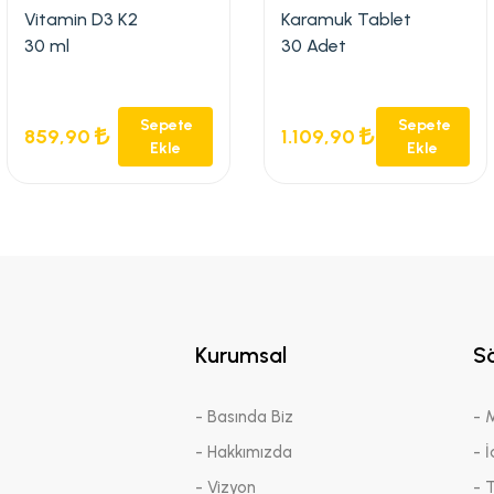
Vitamin D3 K2
Karamuk Tablet
30 ml
30 Adet
Sepete
Sepete
859,90
1.109,90
Ekle
Ekle
Kurumsal
S
- Basında Biz
- 
- Hakkımızda
- İ
- Vizyon
- 